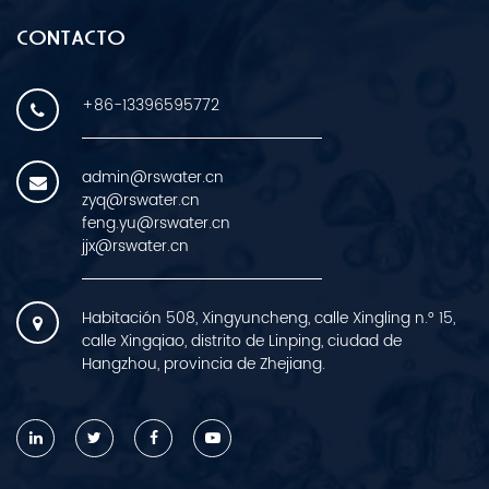
CONTACTO
+86-13396595772
admin@rswater.cn
zyq@rswater.cn
feng.yu@rswater.cn
jjx@rswater.cn
Habitación 508, Xingyuncheng, calle Xingling n.° 15,
calle Xingqiao, distrito de Linping, ciudad de
Hangzhou, provincia de Zhejiang.