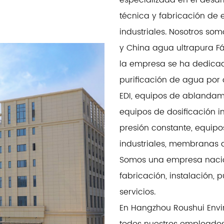
especializada en el desarr
técnica y fabricación de 
industriales. Nosotros so
y
China agua ultrapura F
la empresa se ha dedicad
purificación de agua por 
EDI, equipos de ablandam
equipos de dosificación i
presión constante, equip
industriales, membranas 
Somos una empresa nacion
fabricación, instalación, 
servicios.
En Hangzhou Roushui Envir