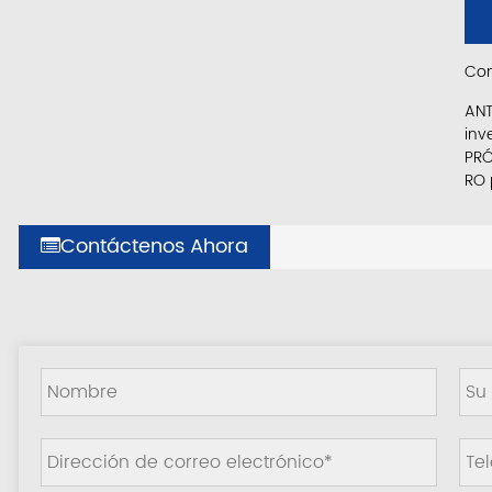
Com
ANT
inv
PRÓ
RO 
Contáctenos Ahora