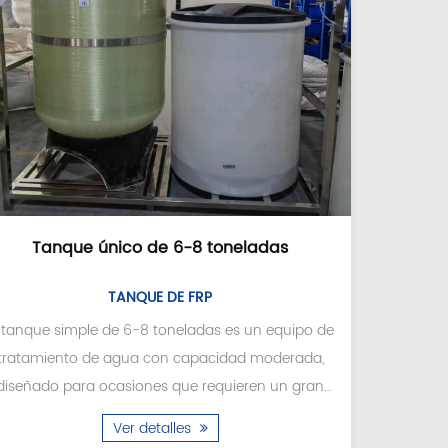
Tanque único de 6-8 toneladas
Tanq
TANQUE DE FRP
l tanque simple de 6-8 toneladas es un equipo de
El equi
tratamiento de agua con capacidad moderada,
tonela
diseñado para ocasiones que requieren un gran
tratamie
tratami...
Ver detalles