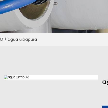
RO
/
agua ultrapura
a